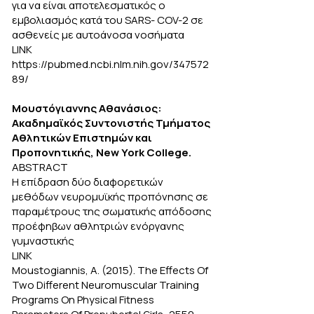
για να είναι αποτελεσματικός ο
εμβολιασμός κατά του SARS- COV-2 σε
ασθενείς με αυτοάνοσα νοσήματα
LINK
https://pubmed.ncbi.nlm.nih.gov/347572
89/
Μουστόγιαννης Αθανάσιος:
Ακαδημαϊκός Συντονιστής Τμήματος
Αθλητικών Επιστημών και
Προπονητικής, New York College.
ABSTRACT
Η επίδραση δύο διαφορετικών
μεθόδων νευρομυϊκής προπόνησης σε
παραμέτρους της σωματικής απόδοσης
προέφηβων αθλητριών ενόργανης
γυμναστικής
LINK
Moustogiannis, A. (2015). The Effects Of
Two Different Neuromuscular Training
Programs On Physical Fitness